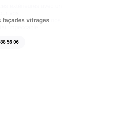
ces extérieures avec un
our vos
s
façades
vitrages
nos
tat impeccable.
 88 56 06