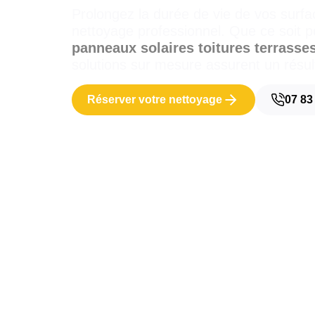
Prolongez la durée de vie de vos surfa
nettoyage professionnel. Que ce soit p
panneaux solaires
toitures
terrasse
solutions sur mesure assurent un résul
Réserver votre nettoyage
07 83