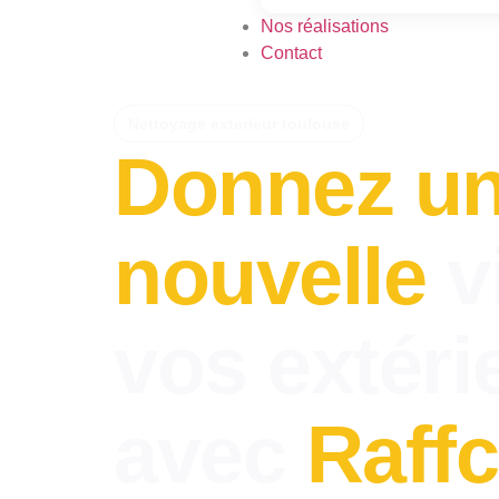
Nos réalisations
Contact
Nettoyage exterieur toulouse
Donnez u
nouvelle
v
vos extéri
avec
Raffc