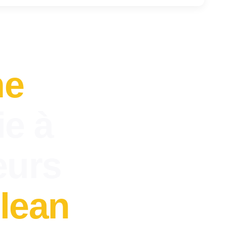
ne
ie à
eurs
lean