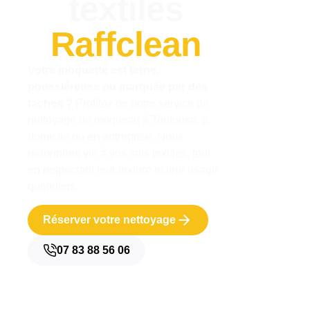
textiles
Raffclean
Votre moquette est terne,
poussiéreuse ou marquée par des
taches ?
Profitez de notre service de
nettoyage de moquette à Toulouse, à
domicile ou en entreprise. Nous
redonnons vie à vos sols textiles, tout
en respectant leur texture et leur usage
quotidien.
Réserver votre nettoyage
07 83 88 56 06