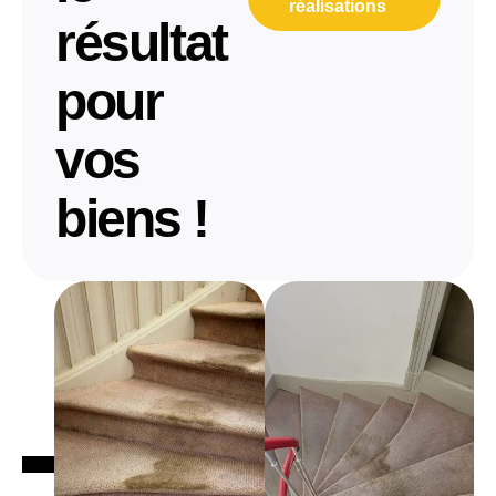
réalisations
résultat
pour
vos
biens !