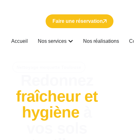
Faire une réservation
Accueil
Nos services
Nos réalisations
Cont
Nettoyage moquette Toulouse
Redonnez
fraîcheur et
hygiène
à
vos sols