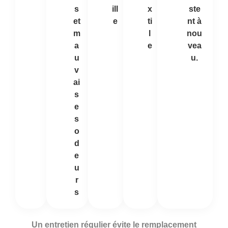
s
ill
x
ste
et
e
ti
nt à
m
l
nou
a
e
vea
u
u.
v
ai
s
e
s
o
d
e
u
r
s
Un entretien régulier évite le remplacement