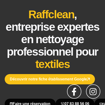
Raffclean
,
entreprise expertes
en nettoyage
professionnel pour
textiles
Découvrir notre fiche établissement Google
Faire une réservation
07 83 88 56 06
r