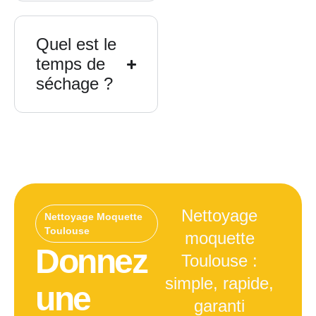
Quel est le
temps de
séchage ?
Nettoyage
Nettoyage Moquette
Toulouse
moquette
Donnez
Toulouse :
simple, rapide,
une
garanti