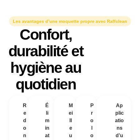
Les avantages d’une moquette propre avec Raffclean
Confort,
durabilité et
hygiène au
quotidien
R
É
M
P
Ap
e
li
ei
r
plic
d
m
ll
o
atio
o
in
e
l
ns
n
at
u
o
d’u