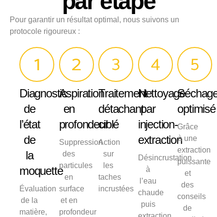
par étape
Pour garantir un résultat optimal, nous suivons un
protocole rigoureux :
Diagnostic
Aspiration
Traitement
Nettoyage
Séchag
de
en
détachant
par
optimisé
l’état
profondeur
ciblé
injection-
Grâce
de
extraction
à une
Suppression
Action
extraction
la
des
sur
Désincrustation
puissante
particules
les
moquette
à
et
en
taches
l’eau
des
Évaluation
surface
incrustées
chaude
conseils
de la
et en
puis
de
matière,
profondeur
extraction