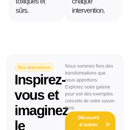
toxiques et
chaque
sûrs.
intervention.
Nous sommes fiers des
Nos réalisations
transformations que
Inspirez-
nous apportons.
Explorez notre galerie
vous et
pour voir des exemples
concrets de notre savoir-
imaginez
faire.
Découvrir
le
d’autres