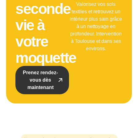
seconde
Valorisez vos sols
textiles et retrouvez un
intérieur plus sain grâce
vie à
à un nettoyage en
profondeur. Intervention
votre
à Toulouse et dans ses
environs.
moquette
Prenez rendez-
vous dès
maintenant