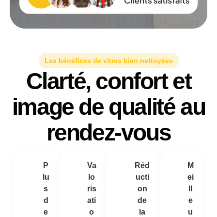
Les bénéfices de vitres bien nettoyées
Clarté, confort et
image de qualité au
rendez-vous
P
Va
Réd
M
lu
lo
ucti
ei
s
ris
on
ll
d
ati
de
e
e
o
la
u