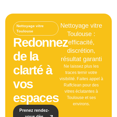
Nettoyage vitre
Nettoyage vitre
Toulouse
Toulouse :
Redonnez
efficacité,
discrétion,
de la
résultat garanti
clarté à
Ne laissez plus les
traces ternir votre
visibilité. Faites appel à
vos
Raffclean pour des
vitres éclatantes à
espaces
Toulouse et ses
environs.
Prenez rendez-
vous dès