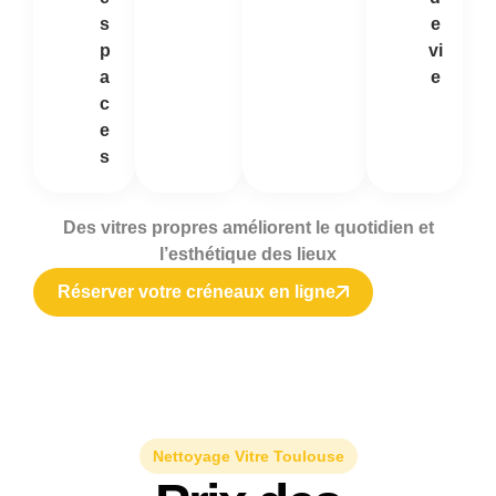
s
e
p
vi
a
e
c
e
s
Des vitres propres améliorent le quotidien et
l’esthétique des lieux
Réserver votre créneaux en ligne
Nettoyage Vitre Toulouse