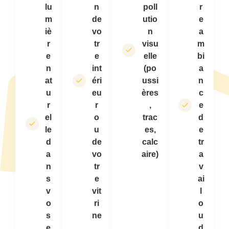
lu
n
poll
r
m
de
utio
e
iè
vo
n
a
r
tr
visu
m
e
e
elle
bi
n
int
(po
a
at
éri
ussi
n
u
eu
ères
c
r
r
,
e
el
o
trac
d
le
u
es,
e
d
de
calc
tr
a
vo
aire)
a
n
tr
v
s
e
ai
v
vit
l
o
ri
o
s
ne
u
e
d