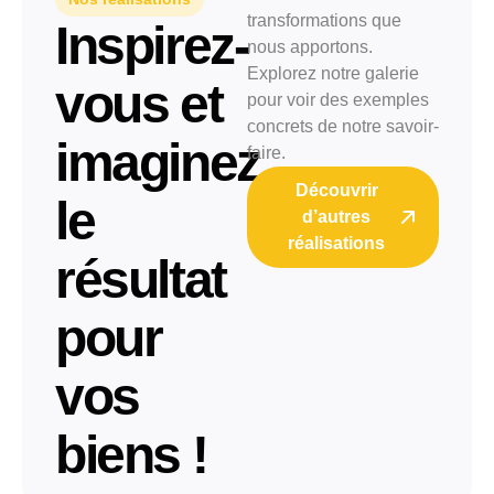
transformations que
Inspirez-
nous apportons.
Explorez notre galerie
vous et
pour voir des exemples
concrets de notre savoir-
imaginez
faire.
Découvrir
le
d’autres
réalisations
résultat
pour
vos
biens !